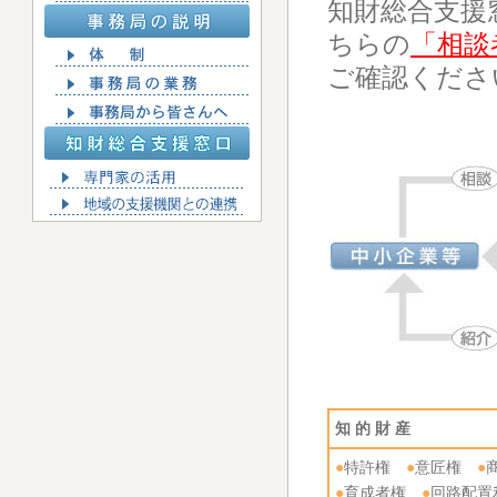
知財総合支援
ちらの
「相談
ご確認くださ
知 的 財 産
●
特許権
●
意匠権
●
●
育成者権
●
回路配置