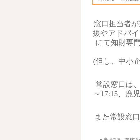
窓口担当者が
援やアドバイ
にて知財専門
(但し、中小
常設窓口は、
～17:15、
また常設窓口
●
鹿児島県工業技術セ